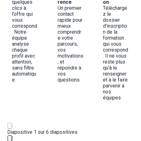
quelques 
rence
on
clics à 
Un premier 
Télécharge
l’offre qui 
contact 
z le 
vous 
rapide pour 
dossier 
correspond
mieux 
d'inscriptio
. Notre 
comprendr
n de la 
équipe 
e votre 
formation 
analyse 
parcours, 
qui vous 
chaque 
vos 
correspond
profil avec 
motivations
. Il ne vous 
attention, 
, et 
reste plus 
sans filtre 
répondre à 
qu'à le 
automatiqu
vos 
renseigner 
e.
questions.
et à le faire 
parvenir à 
nos 
équipes
Diapositive 1 sur 6 diapositives