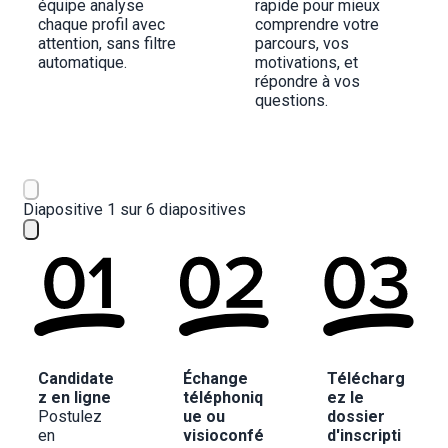
équipe analyse 
rapide pour mieux 
chaque profil avec 
comprendre votre 
attention, sans filtre 
parcours, vos 
automatique.
motivations, et 
répondre à vos 
questions.
Diapositive 1 sur 6 diapositives
Candidate
Échange 
Télécharg
z en ligne
téléphoniq
ez le 
Postulez 
ue ou 
dossier 
en 
visioconfé
d'inscripti